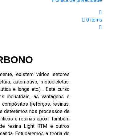
Política de privacidade
0 items
ARBONO
ente, existem vários setores
tura, automotivo, motocicletas,
utica e longa etc.) . Este curso
s industriais, as vantagens e
compósitos (reforços, resinas,
nos deteremos nos processos de
inílicas e resinas epóxi. Também
de resina Light RTM e outros
manda. Estudaremos a teoria do