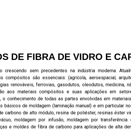
S DE FIBRA DE VIDRO E C
o crescendo sem precedentes na indústria moderna. Atualm
s compósitos são essenciais: (agrícola, aeroespacial, arquite
rgias renováveis, ferrovias, gasodutos, oleodutos, medicina, ná
ão aos materiais compósitos e suas aplicações em setore
, o conhecimento de todas as partes envolvidas em materiais 
sos básicos de moldagem (laminação manual) e em particular 
e carbono de alto módulo, resina de poliéster, resinas éster v
ácuo, moldagem por infusão, moldagem por transferência 
ças e moldes de fibra de carbono para aplicações de alta de