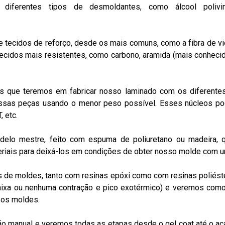
diferentes tipos de desmoldantes, como álcool polivin
e tecidos de reforço, desde os mais comuns, como a fibra de vi
e tecidos mais resistentes, como carbono, aramida (mais conhec
 que teremos em fabricar nosso laminado com os diferentes 
ssas peças usando o menor peso possível. Esses núcleos pode
 etc.
elo mestre, feito com espuma de poliuretano ou madeira, q
riais para deixá-los em condições de obter nosso molde com 
os de moldes, tanto com resinas epóxi como com resinas poliés
baixa ou nenhuma contração e pico exotérmico) e veremos como
sos moldes.
o manual e veremos todas as etapas desde o gel coat até o ac